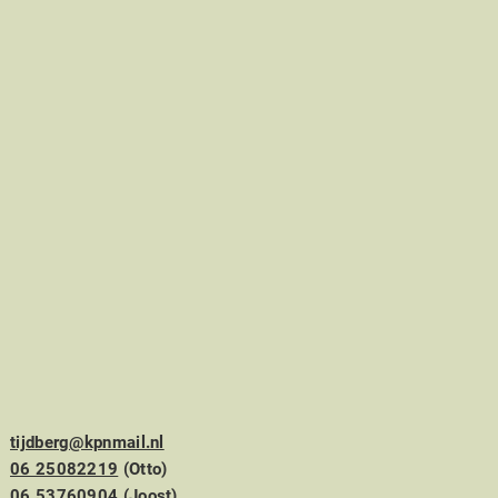
tijdberg@kpnmail.nl
06 25082219
(Otto)
06 53760904
(Joost)